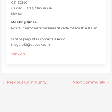
C.P. 32340
Ciudad Juárez, Chihuahua
México
Meeting times
Nos reuniremos el tercer lunes de cada mes de 10 a 11 a. m.
Si tiene preguntas, contacte a Rocio:
mogaro10@outlook.com
Mexico
←
Previous Community
Next Community
→